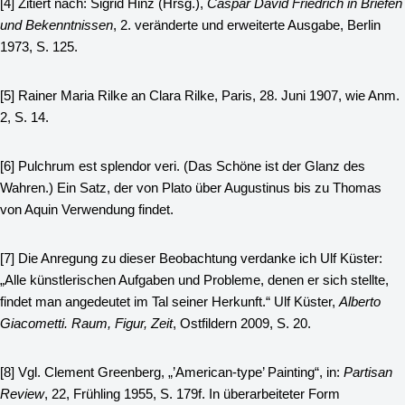
[4]
Zitiert nach: Sigrid Hinz (Hrsg.),
Caspar David Friedrich in Briefen
und Bekenntnissen
, 2. veränderte und erweiterte Ausgabe, Berlin
1973, S. 125.
[5]
Rainer Maria Rilke an Clara Rilke, Paris, 28. Juni 1907, wie Anm.
2, S. 14.
[6]
Pulchrum est splendor veri. (Das Schöne ist der Glanz des
Wahren.) Ein Satz, der von Plato über Augustinus bis zu Thomas
von Aquin Verwendung findet.
[7]
Die Anregung zu dieser Beobachtung verdanke ich Ulf Küster:
„Alle künstlerischen Aufgaben und Probleme, denen er sich stellte,
findet man angedeutet im Tal seiner Herkunft.“ Ulf Küster,
Alberto
Giacometti. Raum, Figur, Zeit
, Ostfildern 2009, S. 20.
[8]
Vgl. Clement Greenberg, „’American-type’ Painting“, in:
Partisan
Review
, 22, Frühling 1955, S. 179f. In überarbeiteter Form