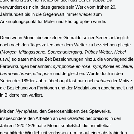
verwundert es nicht, dass gerade sein Werk vom frühen 20.
Jahrhundert bis in die Gegenwart immer wieder zum
Anknüpfungspunkt für Maler und Photographen wurde.
Denn wenn Monet die einzelnen Gemälde seiner Serien anfänglich
noch nach den Tageszeiten oder dem Wetter zu bezeichnen pflegte
(
Morgen
,
Mittagssonne
,
Sonnenuntergang
,
Trübes Wetter
,
Nebel
usw.) so traten mit der Zeit Bezeichnungen hinzu, die vorwiegend die
Farbwirkungen benannten:
symphonie en rose
,
symphonie en bleue
,
harmonie brune
,
effet grise
und dergleichen. Wurde doch in den
Serien der 1890er-Jahre überhaupt fast nur noch
anhand
der Motive
die Beziehung von Farbtönen und der Modulationen abgehandelt und
in Bilderreihen variiert.
Mit den
Nymphéas
, den Seerosenbildern des Spätwerks,
insbesondere den Arbeiten an den
Grandes décorations
in den
Jahren 1920-1926 hatte Monet schließlich die unmittelbar
geschilderte Wirklichkeit verlassen, um ihr auf einer abstrahierten