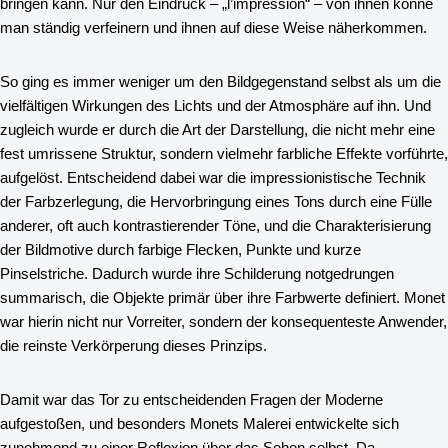
bringen kann. Nur den Eindruck – „l’impression“ – von ihnen könne
man ständig verfeinern und ihnen auf diese Weise näherkommen.
So ging es immer weniger um den Bildgegenstand selbst als um die
vielfältigen Wirkungen des Lichts und der Atmosphäre auf ihn. Und
zugleich wurde er durch die Art der Darstellung, die nicht mehr eine
fest umrissene Struktur, sondern vielmehr farbliche Effekte vorführte,
aufgelöst. Entscheidend dabei war die impressionistische Technik
der Farbzerlegung, die Hervorbringung eines Tons durch eine Fülle
anderer, oft auch kontrastierender Töne, und die Charakterisierung
der Bildmotive durch farbige Flecken, Punkte und kurze
Pinselstriche. Dadurch wurde ihre Schilderung notgedrungen
summarisch, die Objekte primär über ihre Farbwerte definiert. Monet
war hierin nicht nur Vorreiter, sondern der konsequenteste Anwender,
die reinste Verkörperung dieses Prinzips.
Damit war das Tor zu entscheidenden Fragen der Moderne
aufgestoßen, und besonders Monets Malerei entwickelte sich
zunehmend zu einer Reflexion über das Sehen selbst. Da