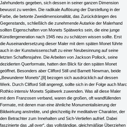
Jahrhunderts gegeben, sich dessen in seiner ganzen Dimension
bewusst zu werden. Die radikale Auflösung der Darstellung in der
Farbe, die betonte Zweidimensionalität, das Zurückdrängen des
Gegenstands, schließlich die zunehmende Autarkie der Malerhand
sollten Eigenschaften von Monets Spätwerks sein, die eine junge
Künstlergeneration nach 1945 neu zu schätzen wissen sollte. Erst
die Auseinandersetzung dieser Maler mit dem späten Monet führte
auch in der Kunstwissenschaft zu einer Neubesinnung auf seine
letzten Schaffensjahre. Die Arbeiten von Jackson Pollock, seine
dezidierten Querformate, hatten den Blick für den späten Monet
geöffnet. Besonders aber Clifford Still und Barnett Newman, beide
„Bewunderer Monets“,
[8]
bezogen sich ausdrücklich auf dessen
Werk. Durch Clifford Still angeregt, sollte sich in der Folge auch Marc
Rothko intensiv Monets Spätwerk zuwenden. Was all diese Maler
mit dem Franzosen verband, waren die großen, oft wandfüllenden
Formate, mit denen man eine ähnliche Monumentalisierung der
Bildwirkung anstrebte, und gleichzeitig ihr meditativer Charakter, der
den Betrachter zum Innehalten und Sich-Vertiefen aufrief. Dabei
faszinierte das „all over“, das vollständige, gleichmäßige Überziehen