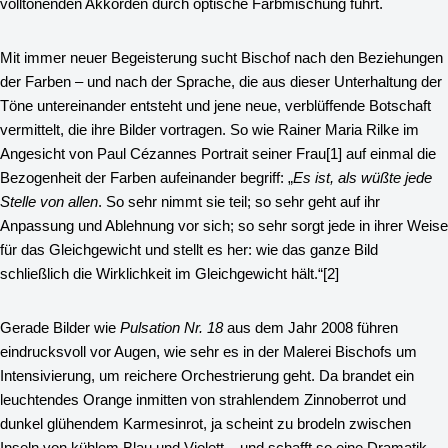
volltönenden Akkorden durch optische Farbmischung führt.
Mit immer neuer Begeisterung sucht Bischof nach den Beziehungen
der Farben – und nach der Sprache, die aus dieser Unterhaltung der
Töne untereinander entsteht und jene neue, verblüffende Botschaft
vermittelt, die ihre Bilder vortragen. So wie Rainer Maria Rilke im
Angesicht von Paul Cézannes Portrait seiner Frau
[1]
auf einmal die
Bezogenheit der Farben aufeinander begriff: „
Es ist, als wüßte jede
Stelle von allen
. So sehr nimmt sie teil; so sehr geht auf ihr
Anpassung und Ablehnung vor sich; so sehr sorgt jede in ihrer Weise
für das Gleichgewicht und stellt es her: wie das ganze Bild
schließlich die Wirklichkeit im Gleichgewicht hält.“
[2]
Gerade Bilder wie
Pulsation Nr. 18
aus dem Jahr 2008 führen
eindrucksvoll vor Augen, wie sehr es in der Malerei Bischofs um
Intensivierung, um reichere Orchestrierung geht. Da brandet ein
leuchtendes Orange inmitten von strahlendem Zinnoberrot und
dunkel glühendem Karmesinrot, ja scheint zu brodeln zwischen
Inseln von kühlem Blau und Violett – und schafft so eine Dramatik,